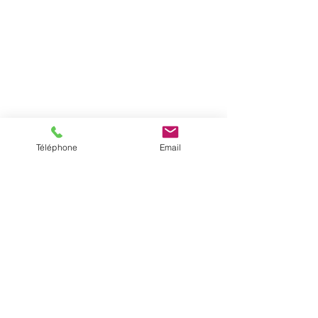
Téléphone
Email
©Alexandra Prokovitch, agréée
par l'Agence Régionale de
Santé. Numéro
Adeli :
3000005642